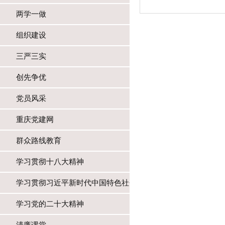
两学一做
组织建设
三严三实
创先争优
党员风采
重庆党建网
群众路线教育
学习贯彻十八大精神
学习贯彻习近平新时代中国特色社会主义思想主题教育
学习党的二十大精神