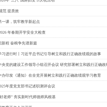
026年“三八”国际妇女节庆祝活动
规范 提质效
第一课，筑牢教学新起点
2026 年春期开学安全大检查
启新程 奋楫争先谱新篇
学习进行时丨习近平总书记引导树立和践行正确政绩观的故事
中央党的建设工作领导小组召开会议 研究部署树立和践行正确政
中办印发《通知》在全党开展树立和践行正确政绩观学习教育
025年度党支部书记述职测评会议
有好老师” 夯实新时代师德师风根基