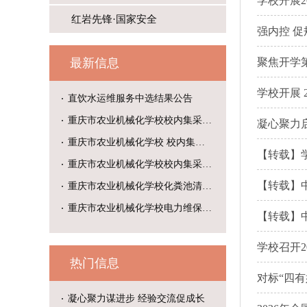
学校开展2
红岩先锋·国家安全
强内控 促
最新信息
聚焦开学
学校开展 
直饮水运维服务中选结果公告
重庆市农业机械化学校校内集采目录
凝心聚力
重庆市农业机械化学校 校内集采目
【转载】
重庆市农业机械化学校校内集采目录
【转载】
重庆市农业机械化学校化粪池清掏中
重庆市农业机械化学校电力维保中标
【转载】
学校召开2
热门信息
对标“四
凝心聚力谋进步 经验交流促成长